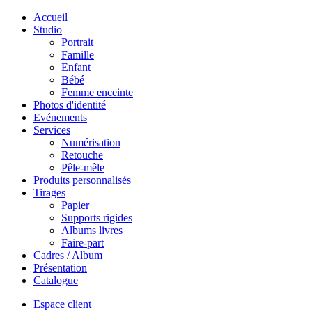
Accueil
Studio
Portrait
Famille
Enfant
Bébé
Femme enceinte
Photos d'identité
Evénements
Services
Numérisation
Retouche
Pêle-mêle
Produits personnalisés
Tirages
Papier
Supports rigides
Albums livres
Faire-part
Cadres / Album
Présentation
Catalogue
Espace client